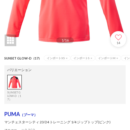
1
/
16
14
SUNSET GLOW-D（17）
インポートXS
×
インポートS
×
インポートM
×
イン
バリエーション
SUNSET G
LOW-D（1
7）
PUMA
（プーマ）
マンチェスターシティ 23/24 トレーニング 1/4 ジップトップ(ピンク)