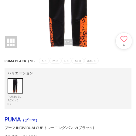
1
/
16
6
PUMA BLACK（50）
S
×
M
×
L
×
XL
×
XXL
×
バリエーション
PUMA BL
ACK（5
0）
PUMA
（プーマ）
プーマ INDIVIDUALCUP トレーニング パンツ(ブラック)