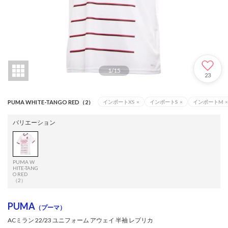
1
/
15
23
PUMA WHITE-TANGO RED（2）
インポートXS
×
インポートS
×
インポートM
×
バリエーション
PUMA W
HITE-TANG
O RED
（2）
PUMA
（プーマ）
ACミラン 22/23 ユニフォーム アウェイ 半袖 レプリカ