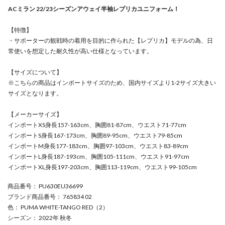
ACミラン 22/23シーズンアウェイ半袖レプリカユニフォーム！
【特徴】
・サポーターの観戦時の着用を目的に作られた【レプリカ】モデルの為、日
常使いを想定した耐久性が高い仕様となっています。
【サイズについて】
※こちらの商品はインポートサイズのため、国内サイズより1-2サイズ大きい
サイズとなります。
【メーカーサイズ】
インポートXS身長157-163cm、胸囲81-87cm、ウエスト71-77cm
インポートS身長167-173cm、胸囲89-95cm、ウエスト79-85cm
インポートM身長177-183cm、胸囲97-103cm、ウエスト83-89cm
インポートL身長187-193cm、胸囲105-111cm、ウエスト91-97cm
インポートXL身長197-203cm、胸囲113-119cm、ウエスト99-105cm
商品番号
： PU630EU36699
ブランド商品番号
： 765834 02
色
： PUMA WHITE-TANGO RED（2）
シーズン
： 2022年 秋冬