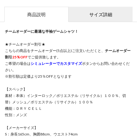
商品説明
サイズ詳細
チームオーダーに最適な半袖ゲームシャツ！
★チームオーダー割引★
こちらの商品をチームオーダー(5点以上)ご注文いただくと、
チームオーダー
割引
25％OFF
でご提供致します。
ご希望の場合は
シミュレーターでカスタマイズ
ボタンからお問い合わせくだ
さい。
※割引額は定価より25％OFFとなります
【スペック】
素材：本体）インターロック／ポリエステル（リサイクル）１００％、切
替）メッシュ／ポリエステル（リサイクル）１００％
機能：ＤＲＹ ＣＥＬＬ
性別：メンズ
【メーカーサイズ】
S：身長165cm、胸囲88cm、ウエスト74cm