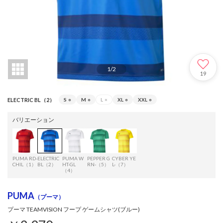
1
/
2
19
ELECTRIC BL（2）
S
○
M
○
L
×
XL
○
XXL
○
バリエーション
PUMA RD-
ELECTRIC
PUMA W
PEPPER G
CYBER YE
CHIL（1）
BL（2）
HT-GL
RN-（5）
L-（7）
（4）
PUMA
（プーマ）
プーマ TEAMVISION フープ ゲームシャツ(ブルー)