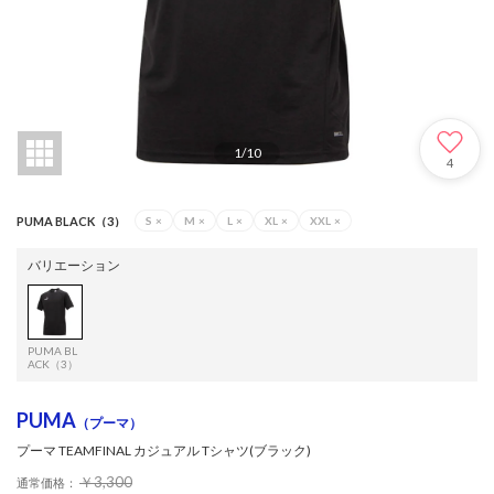
1
/
10
4
PUMA BLACK（3）
S
×
M
×
L
×
XL
×
XXL
×
バリエーション
PUMA BL
ACK（3）
PUMA
（プーマ）
プーマ TEAMFINAL カジュアル Tシャツ(ブラック)
￥3,300
通常価格：