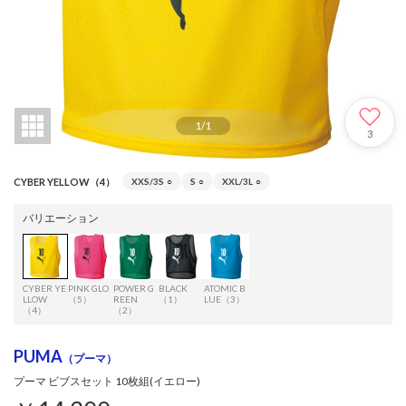
1
/
1
3
CYBER YELLOW（4）
XXS/3S
○
S
○
XXL/3L
○
バリエーション
CYBER YE
PINK GLO
POWER G
BLACK
ATOMIC B
LLOW
（5）
REEN
（1）
LUE（3）
（4）
（2）
PUMA
（プーマ）
プーマ ビブスセット 10枚組(イエロー)