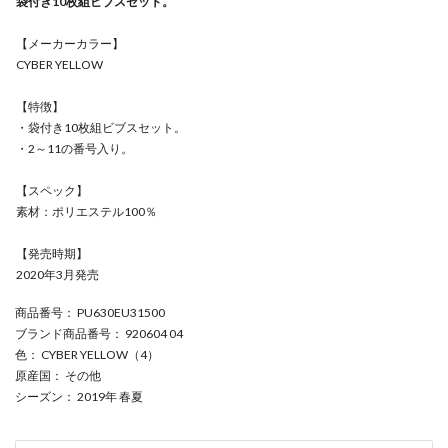
袋付き10枚組ビブスセット。
【メーカーカラー】
CYBER YELLOW
【特徴】
・袋付き10枚組ビブスセット。
・2～11の番号入り。
【スペック】
素材：ポリエステル100％
【発売時期】
2020年3月発売
商品番号
： PU630EU31500
ブランド商品番号
： 920604 04
色
： CYBER YELLOW（4）
原産国
： その他
シーズン
： 2019年 春夏