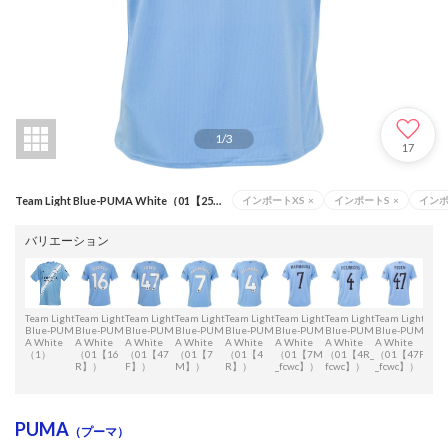
1
/
3
17
Team Light Blue-PUMA White（01【25H】）
インポートXS
×
インポートS
×
イン
バリエーション
Team Light
Team Light
Team Light
Team Light
Team Light
Team Light
Team Light
Team Light
Team
Blue-PUM
Blue-PUM
Blue-PUM
Blue-PUM
Blue-PUM
Blue-PUM
Blue-PUM
Blue-PUM
Blu
A White
A White
A White
A White
A White
A White
A White
A White
A Wh
（1）
（01【16
（01【47
（01【7
（01【4
（01【7M
（01【4R_
（01【47F
（01
R】）
F】）
M】）
R】）
_fcwc】）
fcwc】）
_fcwc】）
R_fc
c】
PUMA
（プーマ）