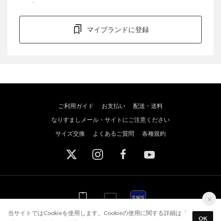
マイブランドに登録
ご利用ガイド
お支払い
配送・送料
なりすましメール・サイトにご注意ください
サイズ交換
よくあるご質問
各種規約
WEB
WEB
アプリ
スポーツウェブショッパーズ
当サイトではCookieを使用します。Cookieの使用に関する詳細は「
OK
アプリを使う