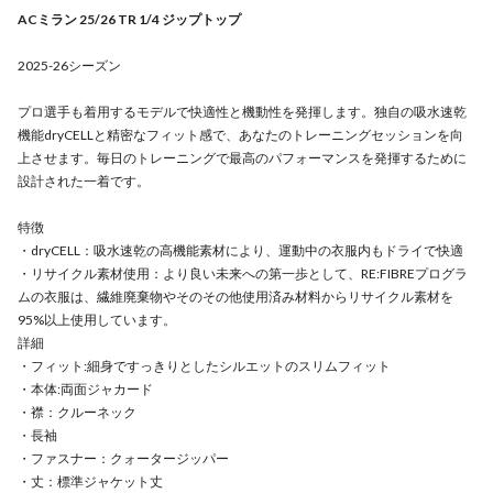
ACミラン 25/26 TR 1/4 ジップトップ
2025-26シーズン
プロ選手も着用するモデルで快適性と機動性を発揮します。独自の吸水速乾
機能dryCELLと精密なフィット感で、あなたのトレーニングセッションを向
上させます。毎日のトレーニングで最高のパフォーマンスを発揮するために
設計された一着です。
特徴
・dryCELL：吸水速乾の高機能素材により、運動中の衣服内もドライで快適
・リサイクル素材使用：より良い未来への第一歩として、RE:FIBREプログラ
ムの衣服は、繊維廃棄物やそのその他使用済み材料からリサイクル素材を
95%以上使用しています。
詳細
・フィット:細身ですっきりとしたシルエットのスリムフィット
・本体:両面ジャカード
・襟：クルーネック
・長袖
・ファスナー：クォータージッパー
・丈：標準ジャケット丈