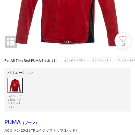
1
/
16
15
For All Time Red-PUMA Black（1）
インポートXS
×
インポートS
×
インポート
バリエーション
For All Tim
e Red-PU
MA Black
（1）
PUMA
（プーマ）
ACミラン 25/26 TR 1/4 ジップトップ(レッド)