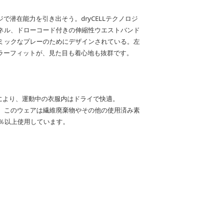
で潜在能力を引き出そう。dryCELLテクノロジ
ネル、ドローコード付きの伸縮性ウエストバンド
ミックなプレーのためにデザインされている。左
ュラーフィットが、見た目も着心地も抜群です。
素材により、運動中の衣服内はドライで快適。
して、このウェアは繊維廃棄物やその他の使用済み素
5％以上使用しています。