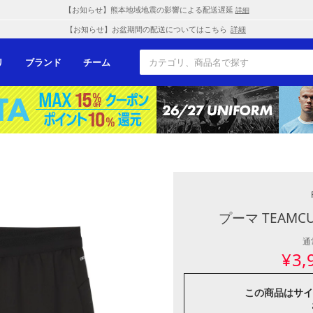
【お知らせ】熊本地域地震の影響による配送遅延
詳細
【お知らせ】お盆期間の配送についてはこちら
詳細
リ
ブランド
チーム
プーマ TEAMC
通
¥
3,
この商品は
サイ