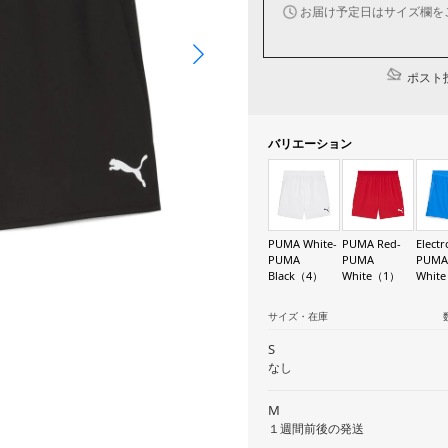
お届け予定日はサイズ欄を
ポスト投
バリエーション
PUMA White-
PUMA Red-
Electr
PUMA
PUMA
PUMA
Black（4）
White（1）
Whit
サイズ・在庫
S
なし
M
１週間前後の発送