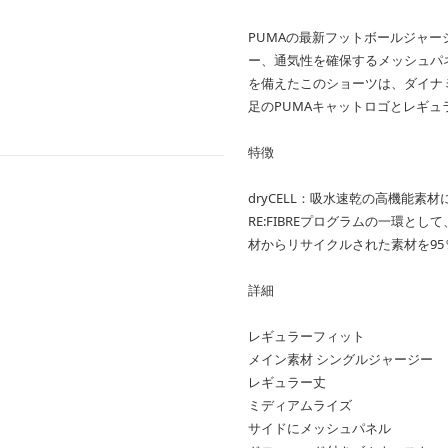
PUMAの最新フットボールジャージ
ー、通気性を確保するメッシュパ
を備えたこのショーツは、ダイナ
足のPUMAキャットロゴとレギ
特徴
dryCELL：吸水速乾の高機能
RE:FIBREプログラムの一環と
材からリサイクルされた素材を9
詳細
レギュラーフィット
メイン素材 シングルジャージー
レギュラー丈
ミディアムライズ
サイドにメッシュパネル