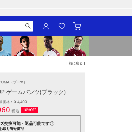
[ 前に戻る ]
PUMA
（プーマ）
UP ゲームパンツ(ブラック)
¥ 4,400
常価格：
960
10%OFF
税込
ズ交換可能・返品可能
です
お取り寄せ商品