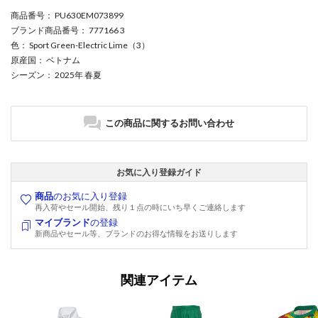
商品番号
： PU630EM073899
ブランド商品番号
： 777166 3
色
： Sport Green-Electric Lime（3）
原産国
： ベトナム
シーズン
： 2025年 春夏
この商品に関するお問い合わせ
お気に入り登録ガイド
商品
のお気に入り登録
再入荷やセール開始、残り１点の時にいち早くご連絡します
マイブランド
の登録
新商品やセール等、ブランドのお得な情報をお送りします
関連アイテム