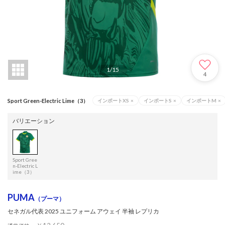
1
/
15
4
Sport Green-Electric Lime（3）
インポートXS
×
インポートS
×
インポートM
×
バリエーション
Sport Gree
n-Electric L
ime（3）
PUMA
（プーマ）
セネガル代表 2025 ユニフォーム アウェイ 半袖 レプリカ