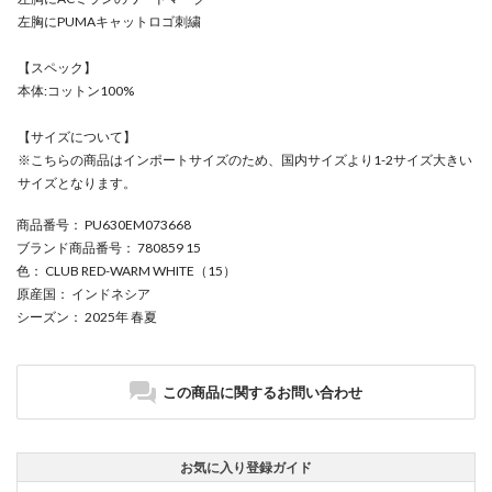
左胸にPUMAキャットロゴ刺繍
【スペック】
本体:コットン100%
【サイズについて】
※こちらの商品はインポートサイズのため、国内サイズより1-2サイズ大きい
サイズとなります。
商品番号
： PU630EM073668
ブランド商品番号
： 780859 15
色
： CLUB RED-WARM WHITE（15）
原産国
： インドネシア
シーズン
： 2025年 春夏
この商品に関するお問い合わせ
お気に入り登録ガイド