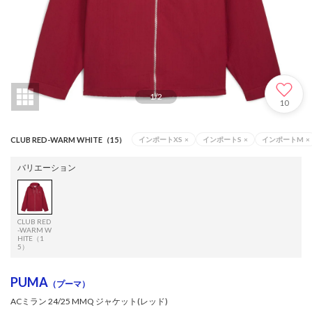
1
/
2
10
CLUB RED-WARM WHITE（15）
インポートXS
×
インポートS
×
インポートM
×
バリエーション
CLUB RED
-WARM W
HITE（1
5）
PUMA
（プーマ）
ACミラン 24/25 MMQ ジャケット(レッド)