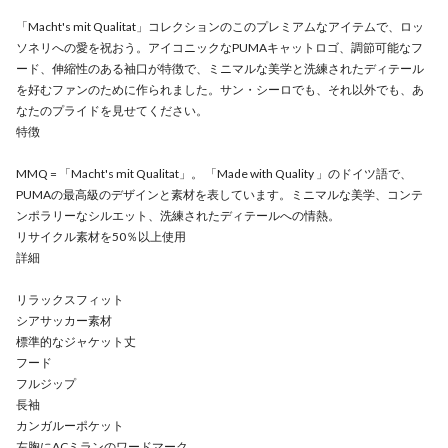
「Macht's mit Qualitat」コレクションのこのプレミアムなアイテムで、ロッ
ソネリへの愛を祝おう。アイコニックなPUMAキャットロゴ、調節可能なフ
ード、伸縮性のある袖口が特徴で、ミニマルな美学と洗練されたディテール
を好むファンのために作られました。サン・シーロでも、それ以外でも、あ
なたのプライドを見せてください。
特徴
MMQ = 「Macht's mit Qualitat」。 「Made with Quality 」のドイツ語で、
PUMAの最高級のデザインと素材を表しています。ミニマルな美学、コンテ
ンポラリーなシルエット、洗練されたディテールへの情熱。
リサイクル素材を50％以上使用
詳細
リラックスフィット
シアサッカー素材
標準的なジャケット丈
フード
フルジップ
長袖
カンガルーポケット
左胸にACミランのワードマーク