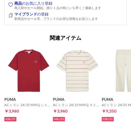
商品
のお気に入り登録
再入荷やセール開始、残り１点の時にいち早くご連絡します
マイブランド
の登録
新商品やセール等、ブランドのお得な情報をお送りします
関連アイテム
PUMA
PUMA
PUMA
ACミラン 24/25 MMQ シャツ 半袖(レッド)
ACミラン 24/25 MMQ ストライプシャツ(ホワイト)
￥3,960
￥3,960
￥9,350
40%
44%
50%