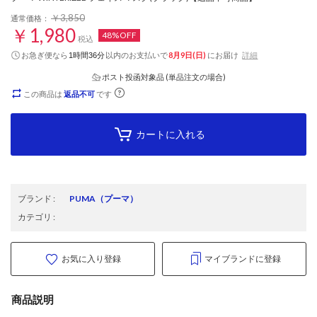
￥3,850
通常価格：
￥1,980
48%OFF
税込
お急ぎ便なら
以内
のお支払いで
8月9日(日)
にお届け
詳細
1時間36分
ポスト投函対象品 (単品注文の場合)
この商品は
返品不可
です
カートに入れる
ブランド
:
PUMA
（プーマ）
カテゴリ
:
お気に入り登録
マイブランドに登録
商品説明