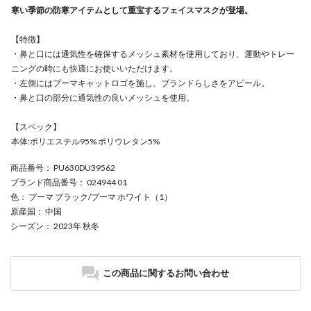
寒い季節の防寒アイテムとして重宝するフェイスマスクが登場。
【特徴】
・鼻と口には通気性を確保するメッシュ素材を使用しており、運動やトレー
ニングの時にも快適にお使いいただけます。
・左側にはプーマキャットロゴを施し、ブランドらしさをアピール。
・鼻と口の部分に通気性の良いメッシュを使用。
【スペック】
本体:ポリエステル95% ポリウレタン5%
商品番号
： PU630DU39562
ブランド商品番号
： 024944 01
色
： プーマ ブラック/プーマ ホワイト（1）
原産国
： 中国
シーズン
： 2023年 秋冬
この商品に関するお問い合わせ