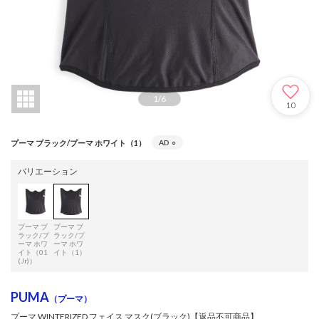
1
/
6
10
プーマ ブラック/プーマ ホワイト（1）
AD
○
バリエーション
プーマ ブ
プーマ ブ
ラック/プ
ラック/プ
ーマ ホワ
ーマ ホワ
イト（01
イト（1）
(Jr)）
PUMA
（プーマ）
プーマ WINTERIZED フェイス マスク(ブラック)【返品不可商品】