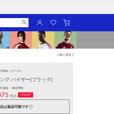
[ 前に戻る ]
PUMA
（プーマ）
ング バイザー(ブラック)
¥ 2,750
常価格：
475
10%OFF
税込
品は
返品可能
です