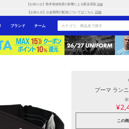
【お知らせ】熊本地域地震の影響による配送遅延
詳細
【お知らせ】お盆期間の配送についてはこちら
詳細
リ
ブランド
チーム
プーマ ランニ
通
¥
2,
この商