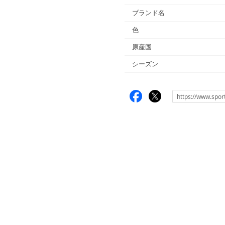
ブランド名
色
原産国
シーズン