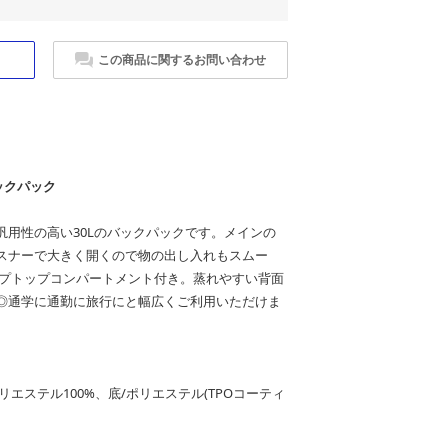
この商品に関するお問い合わせ
ックパック
汎用性の高い30Lのバックパックです。メインの
スナーで大きく開くので物の出し入れもスムー
ップトップコンパートメント付き。蒸れやすい背面
◎通学に通勤に旅行にと幅広くご利用いただけま
リエステル100%、底/ポリエステル(TPOコーティ