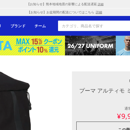
【お知らせ】熊本地域地震の影響による配送遅延
詳細
【お知らせ】お盆期間の配送についてはこちら
詳細
リ
ブランド
チーム
プーマ アルティモ 
通
¥
9,
この商