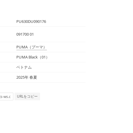
PU630DU090176
091700 01
PUMA
（プーマ）
PUMA Black（01）
ベトナム
2025年 春夏
URLをコピー