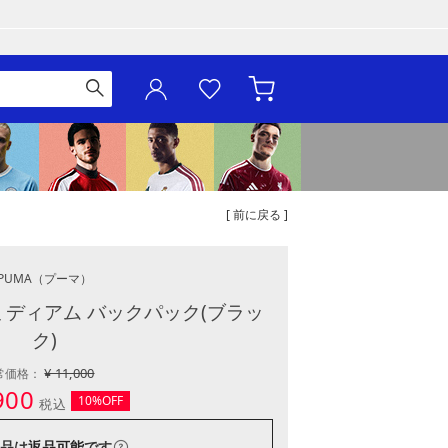
[ 前に戻る ]
PUMA
（プーマ）
ミディアム バックパック(ブラッ
ク)
¥ 11,000
常価格：
900
10%OFF
税込
品は
返品可能
です