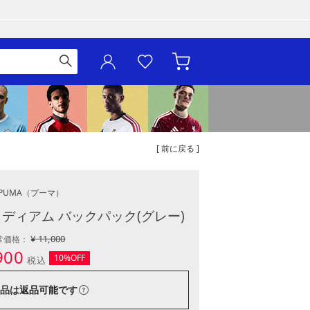
[ 前に戻る ]
PUMA
（プーマ）
ミディアム バックパック(グレー)
¥ 11,000
常価格：
900
10%OFF
税込
品は
返品可能
です