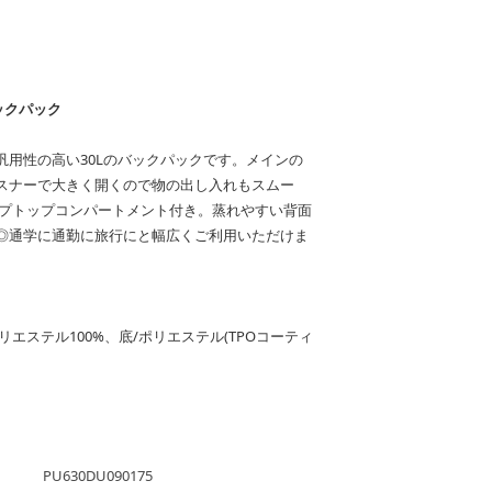
ックパック
汎用性の高い30Lのバックパックです。メインの
スナーで大きく開くので物の出し入れもスムー
ップトップコンパートメント付き。蒸れやすい背面
◎通学に通勤に旅行にと幅広くご利用いただけま
リエステル100%、底/ポリエステル(TPOコーティ
PU630DU090175