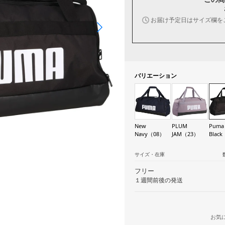
お届け予定日はサイズ欄を
バリエーション
New
PLUM
Puma
Navy（08）
JAM（23）
Blac
サイズ・在庫
フリー
１週間前後の発送
お気