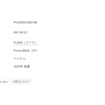
PU630DU090168
091145 01
PUMA
（プーマ）
Puma Black（01）
ベトナム
2025年 春夏
URLをコピー