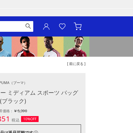
[ 前に戻る ]
PUMA
（プーマ）
ー ミディアム スポーツ バッグ
(ブラック)
¥ 5,390
常価格：
851
10%OFF
税込
品は
返品可能
です