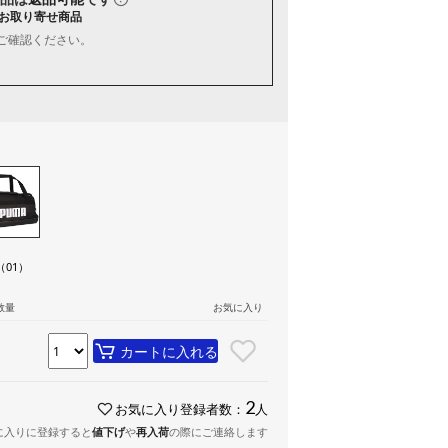
お取り寄せ商品
ご確認ください。
k（01）
数量
お気に入り
カートに入れる
2
お気に入り登録者数：
人
に入りに登録すると
値下げ
や
再入荷
の際にご連絡します