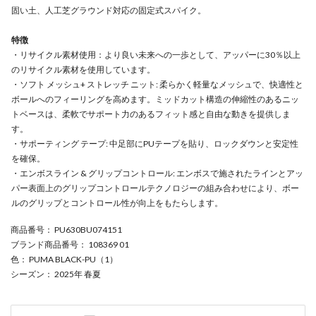
固い土、人工芝グラウンド対応の固定式スパイク。
特徴
・リサイクル素材使用：より良い未来への一歩として、アッパーに30％以上
のリサイクル素材を使用しています。
・ソフト メッシュ+ ストレッチ ニット: 柔らかく軽量なメッシュで、快適性と
ボールへのフィーリングを高めます。ミッドカット構造の伸縮性のあるニッ
トベースは、柔軟でサポート力のあるフィット感と自由な動きを提供しま
す。
・サポーティング テープ: 中足部にPUテープを貼り、ロックダウンと安定性
を確保。
・エンボスライン & グリップコントロール: エンボスで施されたラインとアッ
パー表面上のグリップコントロールテクノロジーの組み合わせにより、ボー
ルのグリップとコントロール性が向上をもたらします。
商品番号
： PU630BU074151
ブランド商品番号
： 108369 01
色
： PUMA BLACK-PU（1）
シーズン
： 2025年 春夏