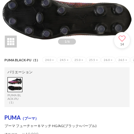
1
/
6
14
PUMA BLACK-PU（1）
24.0
×
24.5
×
25.0
×
25.5
×
26.0
×
26.5
×
バリエーション
PUMA BL
ACK-PU
（1）
PUMA
（プーマ）
プーマ フューチャー 8 マッチ HG/AG(ブラック×パープル)