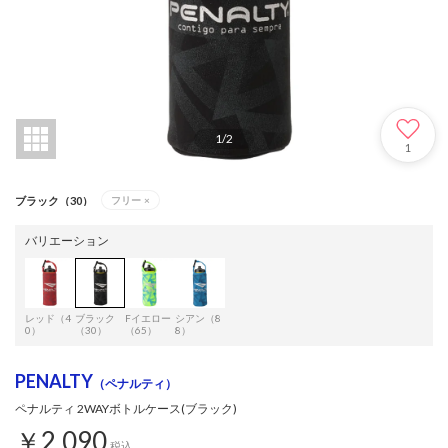
1
/
2
1
ブラック（30）
フリー
×
バリエーション
レッド（4
ブラック
Fイエロー
シアン（8
0）
（30）
（65）
8）
PENALTY
（ペナルティ）
ペナルティ 2WAYボトルケース(ブラック)
￥2,090
税込