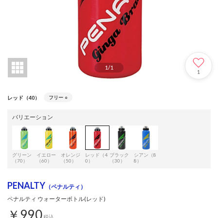
1
/
1
1
レッド（40）
フリー
○
バリエーション
グリーン
イエロー
オレンジ
レッド（4
ブラック
シアン（8
（70）
（60）
（50）
0）
（30）
8）
PENALTY
（ペナルティ）
ペナルティ ウォーターボトル(レッド)
￥990
税込