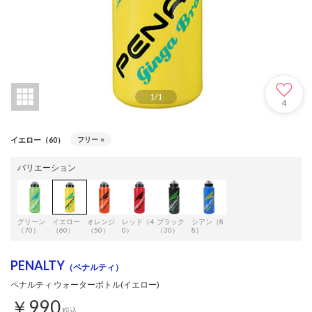
1
/
1
4
イエロー（60）
フリー
○
バリエーション
グリーン
イエロー
オレンジ
レッド（4
ブラック
シアン（8
（70）
（60）
（50）
0）
（30）
8）
PENALTY
（ペナルティ）
ペナルティ ウォーターボトル(イエロー)
￥990
税込