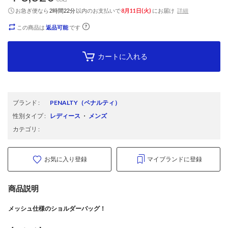
お急ぎ便なら
以内
のお支払いで
8月11日(火)
にお届け
詳細
2時間22分
この商品は
返品可能
です
カートに入れる
ブランド
:
PENALTY
（ペナルティ）
性別タイプ
:
レディース
・
メンズ
カテゴリ
:
お気に入り登録
マイブランドに登録
商品説明
メッシュ仕様のショルダーバッグ！