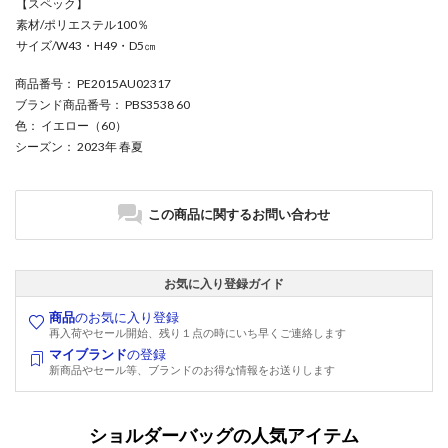
【スペック】
素材/ポリエステル100％
サイズ/W43・H49・D5㎝
商品番号
： PE2015AU02317
ブランド商品番号
： PBS3538 60
色
： イエロー（60）
シーズン
： 2023年 春夏
この商品に関するお問い合わせ
お気に入り登録ガイド
商品
のお気に入り登録
再入荷やセール開始、残り１点の時にいち早くご連絡します
マイブランド
の登録
新商品やセール等、ブランドのお得な情報をお送りします
ショルダーバッグの人気アイテム