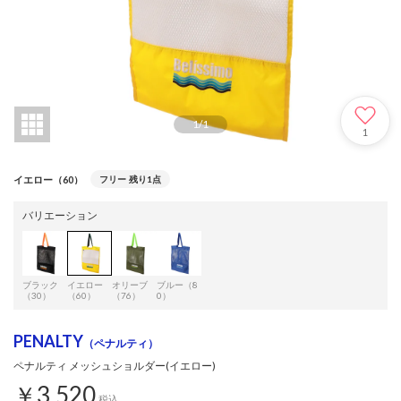
1
/
1
1
イエロー（60）
フリー
残り1点
バリエーション
ブラック
イエロー
オリーブ
ブルー（8
（30）
（60）
（76）
0）
PENALTY
（ペナルティ）
ペナルティ メッシュショルダー(イエロー)
￥3,520
税込