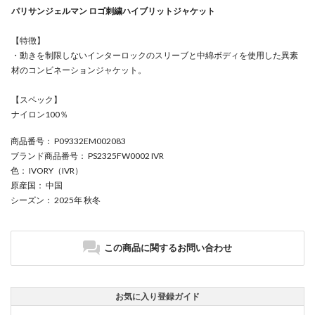
パリサンジェルマン ロゴ刺繍ハイブリットジャケット
【特徴】
・動きを制限しないインターロックのスリーブと中綿ボディを使用した異素
材のコンビネーションジャケット。
【スペック】
ナイロン100％
商品番号
： P09332EM002083
ブランド商品番号
： PS2325FW0002 IVR
色
： IVORY（IVR）
原産国
： 中国
シーズン
： 2025年 秋冬
この商品に関するお問い合わせ
お気に入り登録ガイド