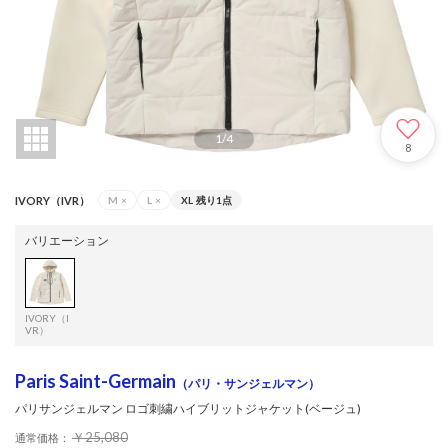
1
/
4
8
IVORY（IVR）
M
×
L
×
XL
残り1点
バリエーション
IVORY（I
VR）
Paris Saint-Germain
（パリ・サンジェルマン）
パリサンジェルマン ロゴ刺繍ハイブリットジャケット(ベージュ)
￥25,080
通常価格：