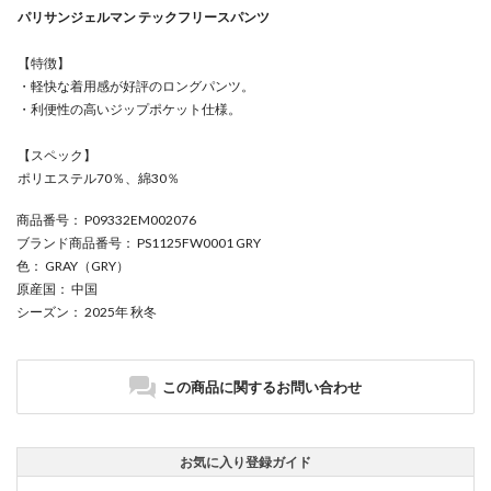
パリサンジェルマン テックフリースパンツ
【特徴】
・軽快な着用感が好評のロングパンツ。
・利便性の高いジップポケット仕様。
【スペック】
ポリエステル70％、綿30％
商品番号
： P09332EM002076
ブランド商品番号
： PS1125FW0001 GRY
色
： GRAY（GRY）
原産国
： 中国
シーズン
： 2025年 秋冬
この商品に関するお問い合わせ
お気に入り登録ガイド