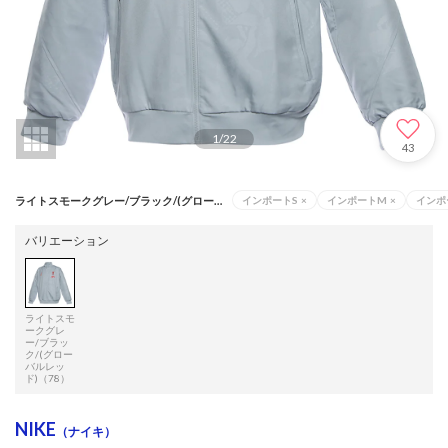
1
/
22
43
ライトスモークグレー/ブラック/(グローバルレッド)（78）
インポートS
×
インポートM
×
インポ
バリエーション
ライトスモ
ークグレ
ー/ブラッ
ク/(グロー
バルレッ
ド)（78）
NIKE
（ナイキ）