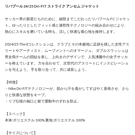
リバプール 24/25 Dri-FIT ストライク アンセム ジャケット
サッカー界の新星たちのために、細部までこだわったリバプール FC ジャケッ
ト。ゆったりとしたフィット感と速乾性テクノロジーの組み合わせにより、
熱心にスキルを磨いている時も、涼しく快適な着心地を維持します。
2024/25 Thirdコレクションは、クラブとその本拠地に足跡を残した女性アス
リートやアーティスト、ムーブメントへのオマージュ。 ダブルスウッシュは
男女両チームの団結を表し、上向きのデザインで、人気沸騰中の女子サッカ
ーを称えています。 力を合わせて、次世代のアスリートにインスピレーショ
ンを与えよう。 手を取り合って、共に成長しよう。
【特徴】
・Nike Dri-FITテクノロジーが、肌から汗を逃がしてすばやく蒸発させ、さら
りと快適な状態をキープ。
・リブ仕様の袖口と裾で運動中のずれを防止。
【スペック】
本体:ポリエステル 100% 裏地:ポリエステル 100%
【サイズについて】