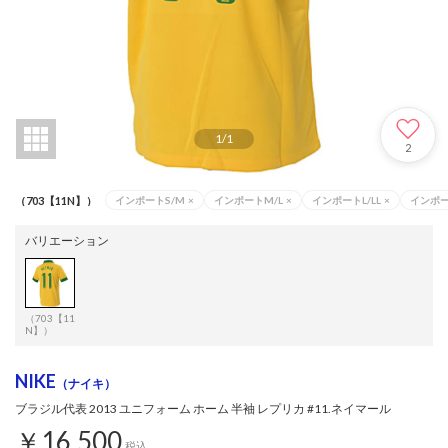
1
/
1
2
（703【11N】）
インポートS/M
×
インポートM/L
×
インポートL/LL
×
インポー
バリエーション
（703【11
N】）
NIKE
（ナイキ）
ブラジル代表 2013 ユニフォーム ホーム 半袖 レプリカ #11.ネイマール
￥16,500
税込