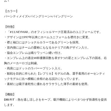
ム！
【カラー】
バーシティメイズ×パイングリーン×パイングリーン
【特徴】
・「#11.NEYMAR」のオフィシャルマーク圧着済みのユニフォームです。
・デザインは1997年以来にホームユニフォームを襟付きに変更。
・襟と袖口にはナショナルカラーであるグリーンを採用。
・首内側にはチームの愛称にもなるカナリアの鳥デザイン入り。
・協会エンブレムは織りワッペン縫い付け。
・エンブレム上の過去W杯優勝回数を表す5つの星とエンブレム下の国名、右
胸のメーカーロゴは刺繍。
・両肩にはドットのラバーープリント入り。
・観戦を目的に作られた【レプリカ】モデルの為、選手着用のオーセンティ
ックモデルに比べ横幅に余裕のある設計になっています。
・素材には吸汗速乾性に優れるサラサラした薄手の素材を使用。
【機能】
DRI FIT
：熱を逃し涼しさをキープ。吸汗機能によりベタつかず快適性を提供
します。