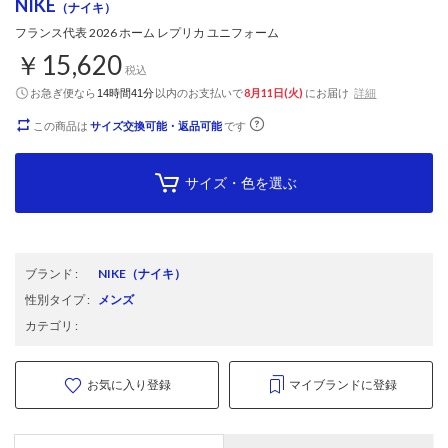
NIKE
（ナイキ）
フランス代表 2026 ホーム レプリカ ユニフォーム
￥15,620
税込
お急ぎ便なら
以内
のお支払いで
8月11日(火)
にお届け
詳細
14時間41分
この商品は
サイズ交換可能・返品可能
です
サイズ・色を選ぶ
ブランド
:
NIKE
（ナイキ）
性別タイプ
:
メンズ
カテゴリ
:
お気に入り登録
マイブランドに登録