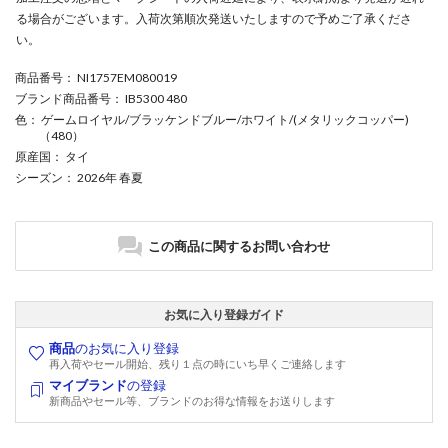
る場合がございます。入荷次第順次発送いたしますので予めご了承くださ
い。
商品番号
： NI1757EM080019
ブランド商品番号
： IB5300 480
色
： ゲームロイヤル/ブラッケンドブルー/ホワイト/(メタリックコッパー)
（480）
原産国
： タイ
シーズン
： 2026年 春夏
この商品に関するお問い合わせ
お気に入り登録ガイド
商品
のお気に入り登録
再入荷やセール開始、残り１点の時にいち早くご連絡します
マイブランド
の登録
新商品やセール等、ブランドのお得な情報をお送りします