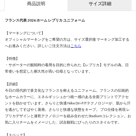
商品説明
サイズ詳細
フランス代表 2026 ホーム レプリカ ユニフォーム
【マーキングについて】
オフィシャルマーキングをご希望の方は、サイズ選択後 マーキング加工する
へお進みください。詳しいご注文方法は
こちら
【特徴】
・サポーターの観戦時の着用を目的に作られた【レプリカ】モデルの為、日
常使いを想定した耐久性が高い仕様となっています。
【詳細】
今日の現代的で多文化なフランスを称えるユニフォーム。フランスの伝統的
なホームカラーに、エネルギッシュかつ統一感のある全面プリントでアクセ
ントを効かせています。さらりと快適 Nike Dri-FITテクノロジーが、肌から汗
を逃がしてすばやく蒸発。さらりと快適な状態をキープ。 プロ仕様を再現 レ
プリカデザインと速乾テクノロジーを組み合わせたStadiumコレクション。お
気に入りチームをイメージした、試合観戦にぴったりのスタイルです。
【スペック】