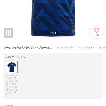
1
/
21
190
ゲームロイヤル/ブラッケンドブルー/ホワイト/(メタリックコッパー)（480）
インポートXS
×
インポートS
×
イン
バリエーション
ゲームロイ
ヤル/ブラ
ッケンドブ
ルー/ホワ
イト/(メタ
リックコッ
パー)（48
0）