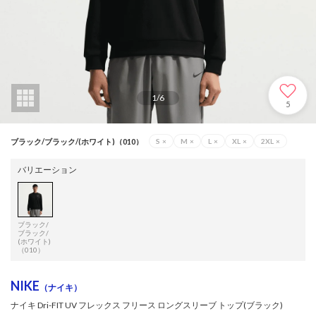
1
/
6
5
ブラック/ブラック/(ホワイト)（010）
S
×
M
×
L
×
XL
×
2XL
×
バリエーション
ブラック/
ブラック/
(ホワイト)
（010）
NIKE
（ナイキ）
ナイキ Dri-FIT UV フレックス フリース ロングスリーブ トップ(ブラック)