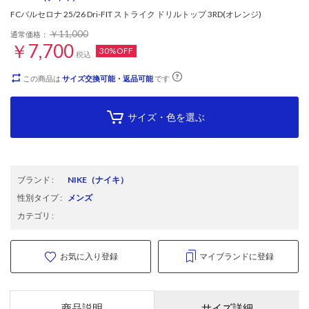
FCバルセロナ 25/26 Dri-FIT ストライク ドリルトップ 3RD(オレンジ)
￥11,000
通常価格：
￥7,700
30%OFF
税込
この商品は
サイズ交換可能・返品可能
です
サイズ・色を選ぶ
ブランド
:
NIKE
（ナイキ）
性別タイプ
:
メンズ
カテゴリ
:
お気に入り登録
マイブランドに登録
商品説明
サイズ詳細