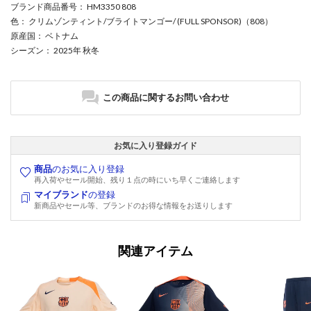
ブランド商品番号
： HM3350 808
色
： クリムゾンティント/ブライトマンゴー/ (FULL SPONSOR)（808）
原産国
： ベトナム
シーズン
： 2025年 秋冬
この商品に関するお問い合わせ
お気に入り登録ガイド
商品
のお気に入り登録
再入荷やセール開始、残り１点の時にいち早くご連絡します
マイブランド
の登録
新商品やセール等、ブランドのお得な情報をお送りします
関連アイテム