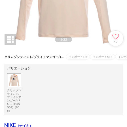
1
/
22
19
クリムゾンティント/ブライトマンゴー/ (FULL SPONSOR)（808）
インポートS
×
インポートM
×
インポ
バリエーション
クリムゾン
ティント/
ブライトマ
ンゴー/ (F
ULL SPON
SOR)（80
8）
NIKE
（ナイキ）