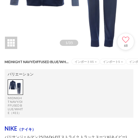
1
/
35
68
MIDNIGHT NAVY/DIFFUSED BLUE/WHITE（411）
インポートXS
×
インポートS
×
イン
バリエーション
MIDNIGH
T NAVY/DI
FFUSED B
LUE/WHIT
E（411）
NIKE
（ナイキ）
パリサンジェルマン 25/26 Dri-FIT ストライク トラック スーツ K(ネイビー)