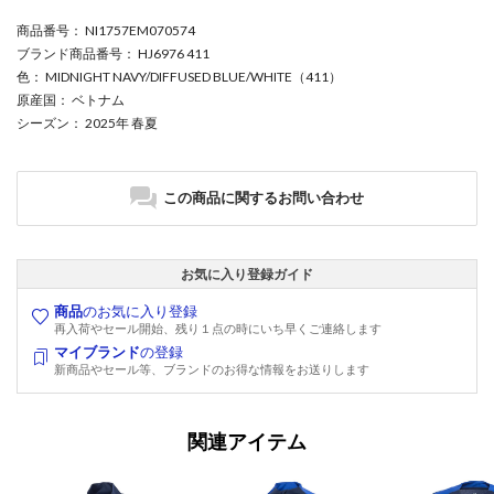
商品番号
： NI1757EM070574
ブランド商品番号
： HJ6976 411
色
： MIDNIGHT NAVY/DIFFUSED BLUE/WHITE（411）
原産国
： ベトナム
シーズン
： 2025年 春夏
この商品に関するお問い合わせ
お気に入り登録ガイド
商品
のお気に入り登録
再入荷やセール開始、残り１点の時にいち早くご連絡します
マイブランド
の登録
新商品やセール等、ブランドのお得な情報をお送りします
関連アイテム