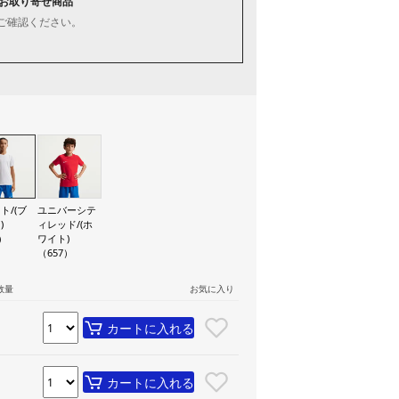
お取り寄せ商品
ご確認ください。
ト/(ブ
ユニバーシテ
)
ィレッド/(ホ
）
ワイト)
（657）
数量
お気に入り
カートに入れる
カートに入れる