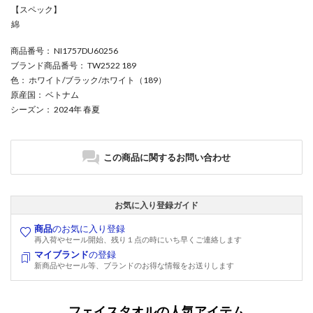
【スペック】
綿
商品番号
： NI1757DU60256
ブランド商品番号
： TW2522 189
色
： ホワイト/ブラック/ホワイト（189）
原産国
： ベトナム
シーズン
： 2024年 春夏
この商品に関するお問い合わせ
お気に入り登録ガイド
商品
のお気に入り登録
再入荷やセール開始、残り１点の時にいち早くご連絡します
マイブランド
の登録
新商品やセール等、ブランドのお得な情報をお送りします
フェイスタオルの人気アイテム