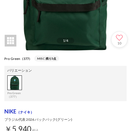
1
/
4
10
Pro Green（377）
MISC
残り3点
バリエーション
Pro Green
（377）
NIKE
（ナイキ）
ブラジル代表 2026 バックパック(グリーン)
￥5,940
税込