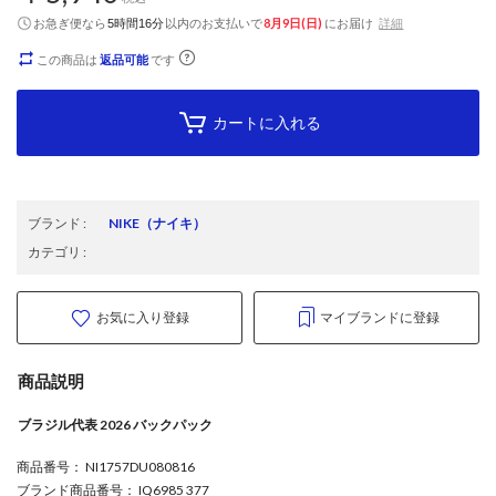
お急ぎ便なら
以内
のお支払いで
8月9日(日)
にお届け
詳細
5時間16分
この商品は
返品可能
です
カートに入れる
ブランド
:
NIKE
（ナイキ）
カテゴリ
:
お気に入り登録
マイブランドに登録
商品説明
ブラジル代表 2026 バックパック
商品番号
： NI1757DU080816
ブランド商品番号
： IQ6985 377