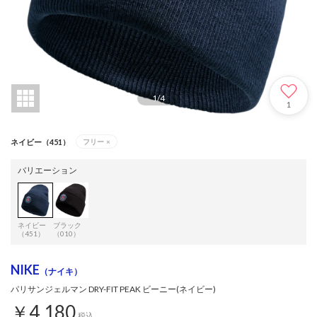
1
/
4
1
ネイビー（451）
フリー
×
バリエーション
ネイビー
ブラック
（451）
（010）
NIKE
（ナイキ）
パリサンジェルマン DRY-FIT PEAK ビーニー(ネイビー)
￥4,180
税込