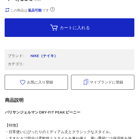
この商品は
返品可能
です
カートに入れる
ブランド
:
NIKE
（ナイキ）
カテゴリ
:
お気に入り登録
マイブランドに登録
商品説明
パリサンジェルマン DRY-FIT PEAK ビーニー
【特徴】
・日常使いにぴったりのミディアム丈とクラシックなスタイル。
・大きなカフ部分は柔軟性とスタイルを兼ね備え、寒い季節には保温性を強