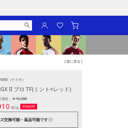
[ 前に戻る ]
NIKE
（ナイキ）
X II プロ TF(ミント×レッド)
¥ 16,280
常価格：
910
45%OFF
税込
ズ交換可能・返品可能
です