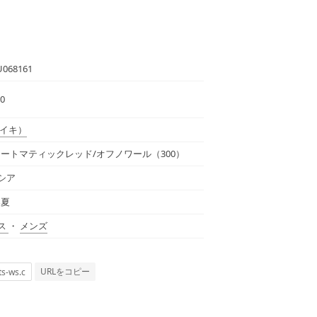
U068161
00
イキ）
オートマティックレッド/オフノワール（300）
シア
春夏
ス
・
メンズ
URLをコピー