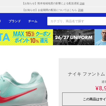
【お知らせ】熊本地域地震の影響による配送遅延
詳細
【お知らせ】お盆期間の配送についてはこちら
詳細
リ
ブランド
チーム
ナイキ ファントム G
通
¥
8,
この商品は
サイ