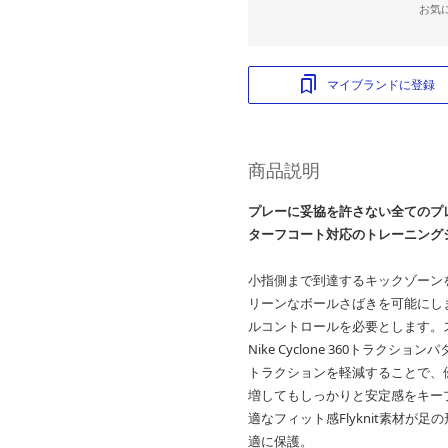
お気
マイブランドに登録
商品説明
プレーに妥協を許さない全てのプ
ターフコート対応のトレーニング
小指側まで到達するキックゾーン
リーンなボールさばきを可能にし
ルコントロールを必要とします。
Nike Cyclone 360トラ
トラクションを軽減することで、
増してもしっかりと安定感をキー
適なフィット感Flyknit素材が
適に保護。