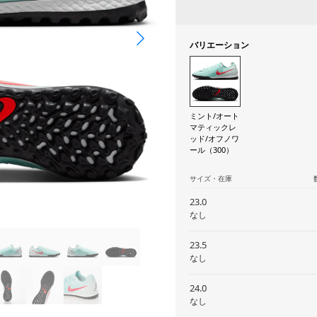
バリエーション
ミント/オート
マティックレ
ッド/オフノワ
ール（300）
サイズ・在庫
23.0
なし
23.5
なし
24.0
なし