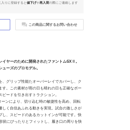
に入りに登録すると
値下げ
や
再入荷
の際にご連絡します
この商品に関するお問い合わせ
レイヤーのために開発されたファントムGXⅡ。
シューズのプロモデル。
を、グリップ性能たオーバーレイでカバーし、ク
ます。この素材が雨の日も晴れの日も正確なボー
スピードを引き出すトラクション。
クションパターンにより、切り込む時の敏捷性を高め、回転
優しく自信あふれる動きを実現。試合の激しさが
プし、スピードのあるカットインが可能です。快
足の形状にぴったりとフィットし、履き口の周りを快