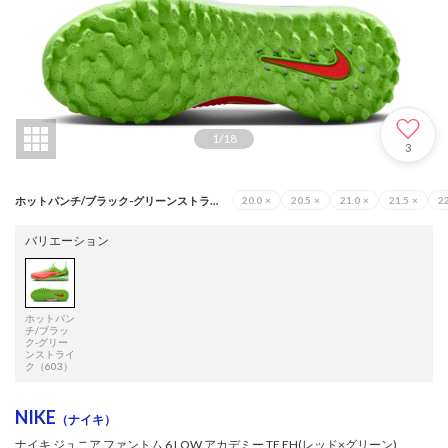
1
/
18
3
ホットパンチ/ブラック-グリーンストライク（603）
20.0
×
20.5
×
21.0
×
21.5
×
22
バリエーション
ホットパン
チ/ブラッ
ク-グリー
ンストライ
ク（603）
NIKE
（ナイキ）
ナイキ ジュニア ファントム 6 LOW アカデミー TF EH(レッド×グリーン)