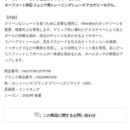
ターフコート対応 ジュニア用トレーニングシューズ アカデミーモデル。
【詳細】
クリーンなシュートを放つために必要な場所に、NikeSkinのタッチゾーンを
配置。精度向上を実現します。グリップ性に優れたテクスチャーにより足と
ボールの距離を縮め、得点のチャンスを生かせるようサポート。
ラバーアウトソールが、芝生でスピードを引き出すトラクションを発揮。
トゥボックスなどの構造を見直し、より自然なフィット感を実現。足にぴっ
たりフィットしてボールとの一体感を高めるため、ボールタッチの精度がア
ップします。
商品番号
： NI1757BC079790
ブランド商品番号
： HQ2040 603
色
： ホットパンチ/ブラック-グリーンストライク（603）
原産国
： インドネシア
シーズン
： 2026年 春夏
この商品に関するお問い合わせ