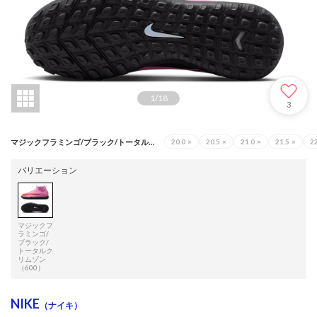
1
/
18
3
マジックフラミンゴ/ブラック/トータルクリムゾン（600）
20.0
×
20.5
×
21.0
×
21.5
×
22
バリエーション
マジックフ
ラミンゴ/
ブラック/
トータルク
リムゾン
（600）
NIKE
（ナイキ）