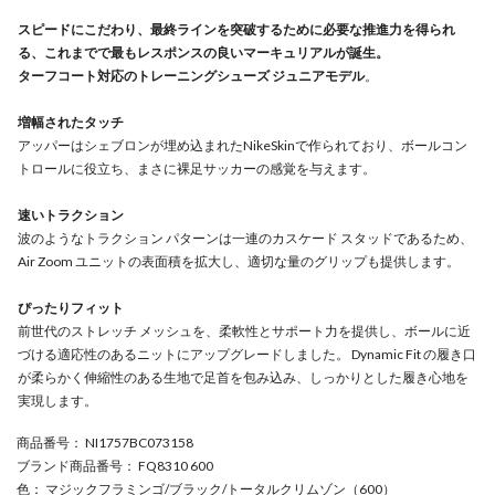
スピードにこだわり、最終ラインを突破するために必要な推進力を得られ
る、これまでで最もレスポンスの良いマーキュリアルが誕生。
ターフコート対応のトレーニングシューズ ジュニアモデル
。
増幅されたタッチ
アッパーはシェブロンが埋め込まれたNikeSkinで作られており、ボールコン
トロールに役立ち、まさに裸足サッカーの感覚を与えます。
速いトラクション
波のようなトラクション パターンは一連のカスケード スタッドであるため、
Air Zoom ユニットの表面積を拡大し、適切な量のグリップも提供します。
ぴったりフィット
前世代のストレッチ メッシュを、柔軟性とサポート力を提供し、ボールに近
づける適応性のあるニットにアップグレードしました。 Dynamic Fit の履き口
が柔らかく伸縮性のある生地で足首を包み込み、しっかりとした履き心地を
実現します。
商品番号
： NI1757BC073158
ブランド商品番号
： FQ8310 600
色
： マジックフラミンゴ/ブラック/トータルクリムゾン（600）