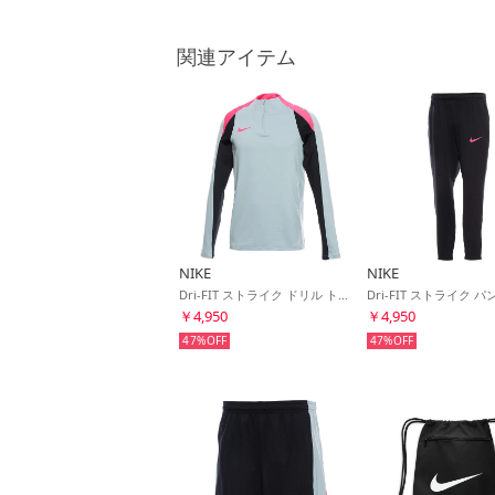
関連アイテム
NIKE
NIKE
Dri-FIT ストライク ドリル トップ(ブルーグレー×ブラック×ピンク)
￥4,950
￥4,950
47%
47%