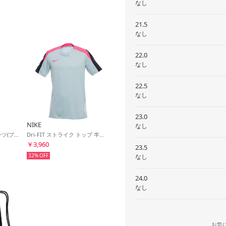
なし
21.5
なし
22.0
なし
22.5
なし
23.0
NIKE
なし
Dri-FIT ストライク パンツ(ブラック×ピンク)
Dri-FIT ストライク トップ 半袖(ブルーグレー×ブラック×ピンク)
￥3,960
23.5
32%
なし
24.0
なし
お気