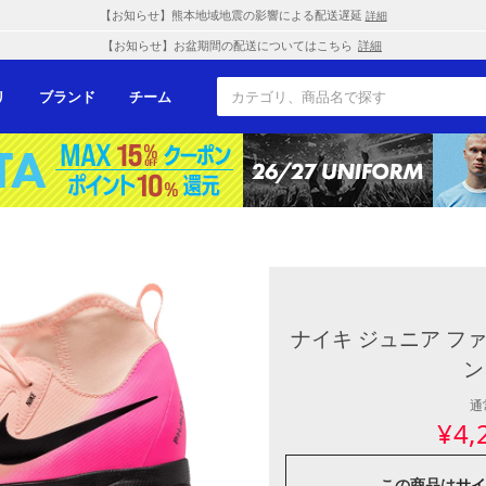
【お知らせ】熊本地域地震の影響による配送遅延
詳細
【お知らせ】お盆期間の配送についてはこちら
詳細
リ
ブランド
チーム
ナイキ ジュニア ファン
ン
通
¥
4,
この商品は
サイ