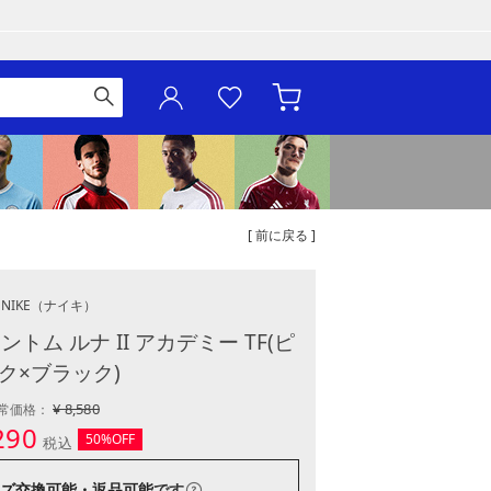
[ 前に戻る ]
NIKE
（ナイキ）
トム ルナ II アカデミー TF(ピ
ク×ブラック)
¥ 8,580
常価格：
290
50%OFF
税込
ズ交換可能・返品可能
です