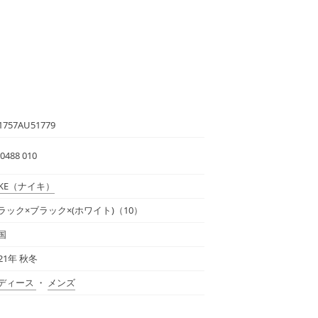
1757AU51779
0488 010
KE
（ナイキ）
ラック×ブラック×(ホワイト)（10）
国
021年 秋冬
ディース
・
メンズ