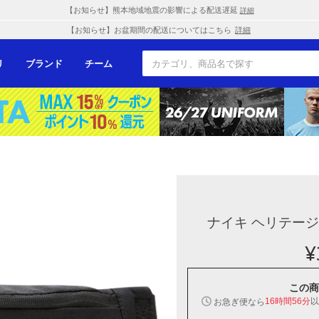
【お知らせ】熊本地域地震の影響による配送遅延
詳細
【お知らせ】お盆期間の配送についてはこちら
詳細
リ
ブランド
チーム
ナイキ ヘリテージ 
¥
この商
以
お急ぎ便なら
16時間56分