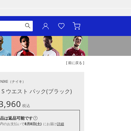
[ 前に戻る ]
NIKE
（ナイキ）
S ウエスト パック(ブラック)
3,960
税込
品は
返品可能
です
内
のお支払いで
8月8日(土)
にお届け
詳細