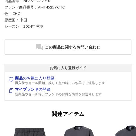
商品番号
： NE663EU32910
ブランド商品番号
： AMT45259 CHC
色
： CHC
原産国
： 中国
シーズン
： 2024年 秋冬
この商品に関するお問い合わせ
お気に入り登録ガイド
商品
のお気に入り登録
再入荷やセール開始、残り１点の時にいち早くご連絡します
マイブランド
の登録
新商品やセール等、ブランドのお得な情報をお送りします
関連アイテム