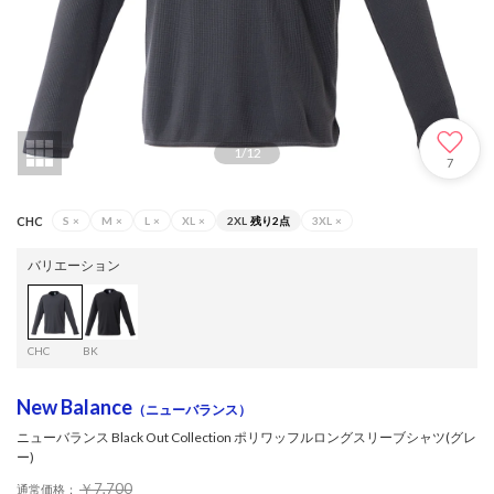
1
/
12
7
CHC
S
×
M
×
L
×
XL
×
2XL
残り2点
3XL
×
バリエーション
CHC
BK
New Balance
（ニューバランス）
ニューバランス Black Out Collection ポリワッフルロングスリーブシャツ(グレ
ー)
￥7,700
通常価格：