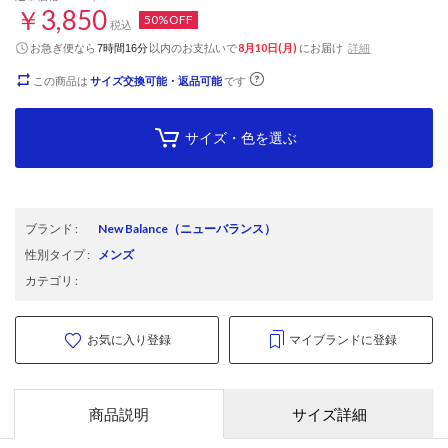
￥3,850
50%OFF
税込
お急ぎ便なら
以内
のお支払いで
8月10日(月)
にお届け
詳細
7時間16分
この商品は
サイズ交換可能・返品可能
です
サイズ・色を選ぶ
ブランド
:
New Balance
（ニューバランス）
性別タイプ
:
メンズ
カテゴリ
:
お気に入り登録
マイブランドに登録
商品説明
サイズ詳細