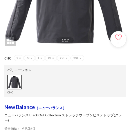
1
/
17
8
CHC
S
×
M
×
L
×
XL
×
2XL
×
3XL
×
バリエーション
CHC
New Balance
（ニューバランス）
ニューバランス Black Out Collection ストレッチウーブンピステトップ(グレ
ー)
￥9,350
通常価格：