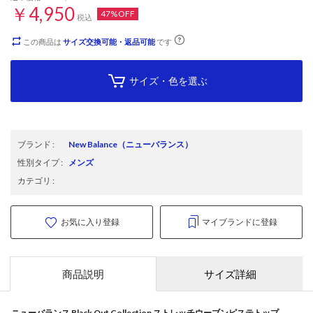
￥4,950
47%OFF
税込
この商品は
サイズ交換可能・返品可能
です
サイズ・色を選ぶ
ブランド
:
New Balance
（ニューバランス）
性別タイプ
:
メンズ
カテゴリ
:
お気に入り登録
マイブランドに登録
商品説明
サイズ詳細
ニューバランス Black Out Collection ストレッチウーブンピステトップ