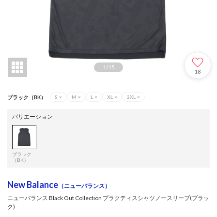
1
/
15
18
ブラック（BK）
S
×
M
×
L
×
XL
×
2XL
×
バリエーション
ブラック
（BK）
New Balance
（ニューバランス）
ニューバランス Black Out Collection プラクティスシャツノースリーブ(ブラッ
ク)