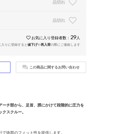
品切れ
品切れ
29
お気に入り登録者数：
人
に入りに登録すると
値下げ
や
再入荷
の際にご連絡します
この商品に関するお問い合わせ
アーチ部から、足首、脛にかけて段階的に圧力を
ックスクルー。
計で抜群のフィット性を提供します。