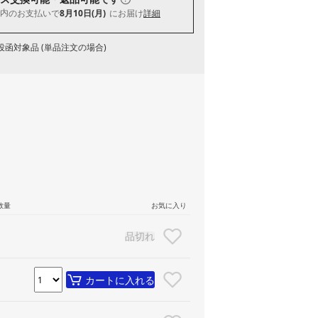
内
のお支払いで
8月10日(月)
にお届け
詳細
函対象品 (単品注文の場合)
数量
お気に入り
品切れ
カートに入れる