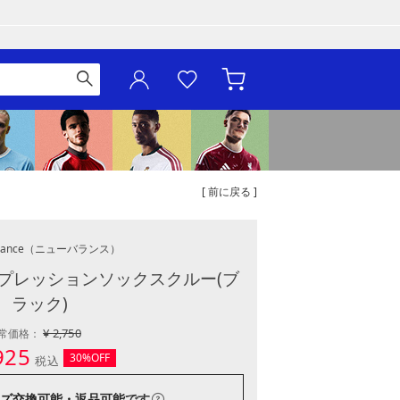
[ 前に戻る ]
ance
（ニューバランス）
プレッションソックスクルー(ブ
ラック)
¥ 2,750
常価格：
925
30%OFF
税込
ズ交換可能・返品可能
です