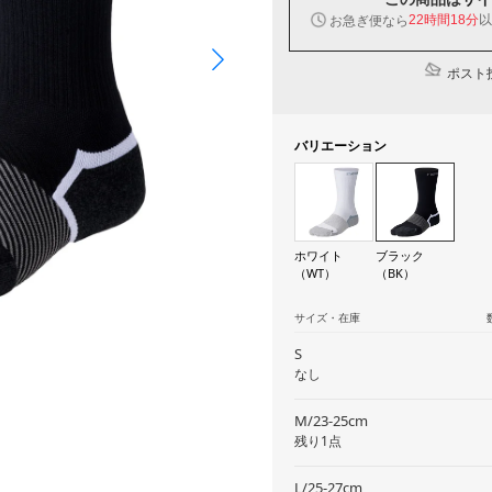
以
お急ぎ便なら
22時間18分
ポスト投
バリエーション
ホワイト
ブラック
（WT）
（BK）
サイズ・在庫
S
なし
M/23-25cm
残り1点
L/25-27cm