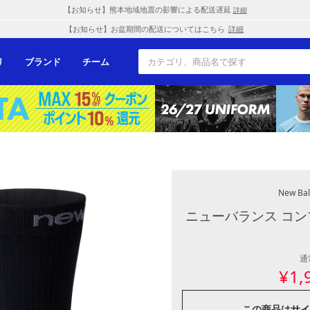
【お知らせ】熊本地域地震の影響による配送遅延
詳細
【お知らせ】お盆期間の配送についてはこちら
詳細
リ
ブランド
チーム
New Bal
ニューバランス コン
通
¥
1,
この商品は
サイ