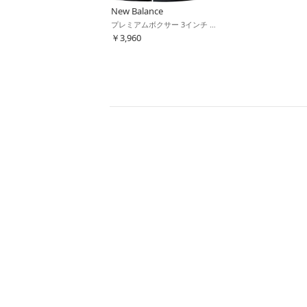
New Balance
プレミアムボクサー 3インチ 前閉じ 3pack(ブラック)
￥3,960