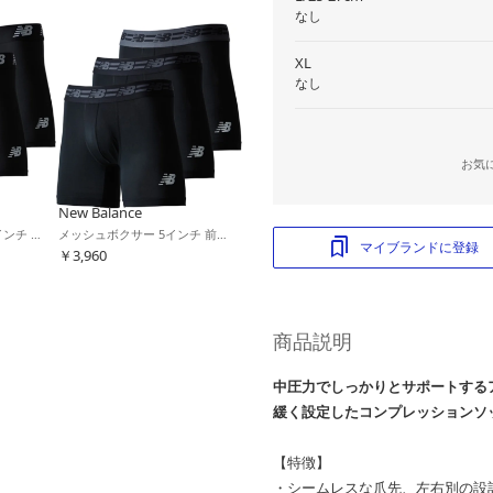
なし
XL
なし
お気
New Balance
プレミアムボクサー 6インチ 前開き 3pack(ブラック)
メッシュボクサー 5インチ 前閉じ 3pack(ブラック)
マイブランドに登録
￥3,960
商品説明
中圧力でしっかりとサポートする
緩く設定したコンプレッションソ
【特徴】
・シームレスな爪先、左右別の設