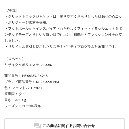
【特徴】
・グリットトラックジャケットは、動きやすくさらりとした肌触りのWニッ
トポリジャージ素材を採用。
・フットボールからインスパイアされた程よくフィットするシルエットをボ
ンテッドテープときれいな縫い目で仕上げ、機能性とファッション性を両立
しました。
・リサイクル素材を使用したサステナビリティプログラム対象商品です。
【スペック】
リサイクルポリエステル100%
商品番号
： NE663EU26948
ブランド商品番号
： MJ23090 PHM
色
： ファントム（PHM）
原産国
： タイ
重さ
： 360.0g
シーズン
： 2022年 秋冬
この商品に関するお問い合わせ