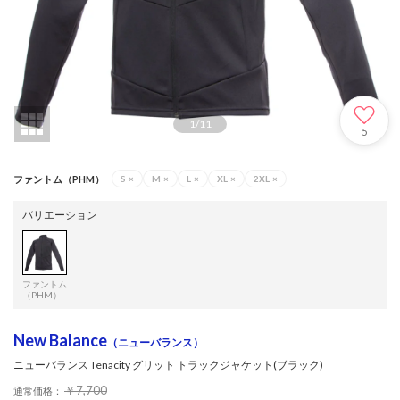
1
/
11
5
ファントム（PHM）
S
×
M
×
L
×
XL
×
2XL
×
バリエーション
ファントム
（PHM）
New Balance
（ニューバランス）
ニューバランス Tenacity グリット トラックジャケット(ブラック)
￥7,700
通常価格：