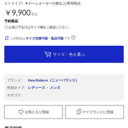
ストライプ）▼チームオーダー(5着以上)専用商品
￥9,900
税込
予約商品
お届け予定日はサイズ欄をご確認ください。
この商品は
サイズ交換可能・返品可能
です
サイズ・色を選ぶ
ブランド
:
New Balance
（ニューバランス）
性別タイプ
:
レディース
・
メンズ
カテゴリ
:
お気に入り登録
マイブランドに登録