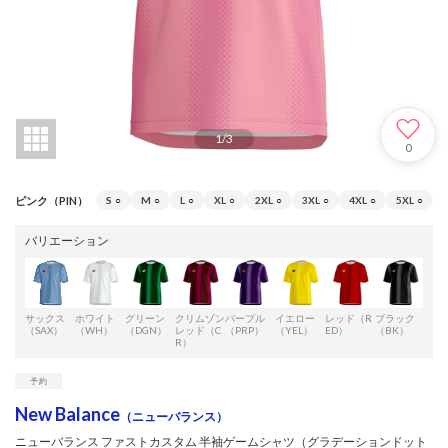
1
/
3
0
ピンク（PIN）
S
○
M
○
L
○
XL
○
2XL
○
3XL
○
4XL
○
5XL
○
バリエーション
サックス
ホワイト
グリーン
クリムゾン
パープル
イエロー
レッド（R
ブラック
オレ
（SAX）
（WH）
（DGN）
レッド（C
（PRP）
（YEL）
ED）
（BK）
（O
R）
New Balance
（ニューバランス）
ニューバランス ファストカスタム 半袖ゲームシャツ（グラデーションドット