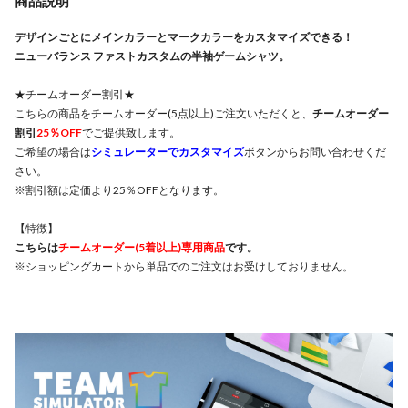
商品説明
デザインごとにメインカラーとマークカラーをカスタマイズできる！
ニューバランス ファストカスタムの半袖ゲームシャツ。
★チームオーダー割引★
こちらの商品をチームオーダー(5点以上)ご注文いただくと、
チームオーダー
割引
25％OFF
でご提供致します。
ご希望の場合は
シミュレーターでカスタマイズ
ボタンからお問い合わせくだ
さい。
※割引額は定価より25％OFFとなります。
【特徴】
こちらは
チームオーダー(5着以上)専用商品
です。
※ショッピングカートから単品でのご注文はお受けしておりません。