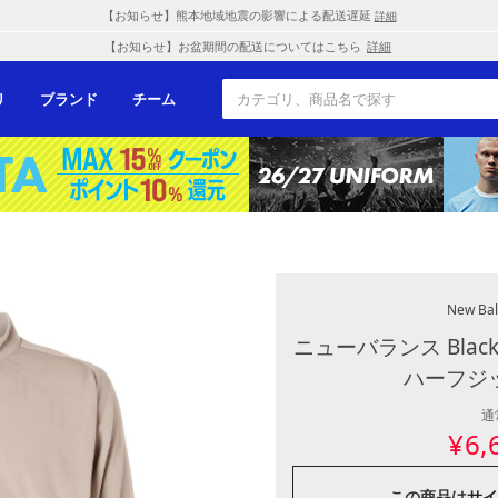
【お知らせ】熊本地域地震の影響による配送遅延
詳細
【お知らせ】お盆期間の配送についてはこちら
詳細
リ
ブランド
チーム
New Bal
ニューバランス Blac
ハーフジ
通
¥
6,
この商品は
サイ