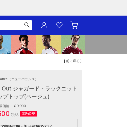
[ 前に戻る ]
ance
（ニューバランス）
k Out ジャガードトラックニット
ップトップ(ベージュ)
¥ 9,900
常価格：
600
33%OFF
税込
ズ交換可能・返品可能
です