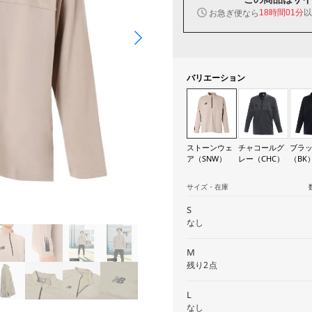
以
お急ぎ便なら
18時間01分
バリエーション
ストーンウェ
チャコールグ
ブラ
ア（SNW）
レー（CHC）
（BK
サイズ・在庫
S
なし
M
残り2点
L
なし