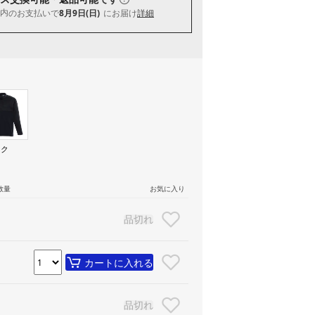
内
のお支払いで
8月9日(日)
にお届け
詳細
ック
）
数量
お気に入り
品切れ
カートに入れる
品切れ