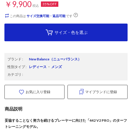
￥9,900
35%OFF
税込
この商品は
サイズ交換可能・返品可能
です
サイズ・色を選ぶ
ブランド
:
New Balance
（ニューバランス）
性別タイプ
:
レディース
・
メンズ
カテゴリ
:
お気に入り登録
マイブランドに登録
商品説明
妥協することなく努力を続けるプレーヤーに向けた「442 V2 PRO」のターフ
トレーニングモデル。