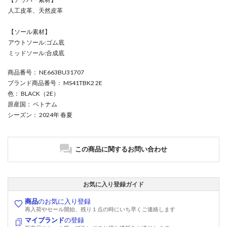
人工皮革、天然皮革
【ソール素材】
アウトソール:ゴム底
ミッドソール:合成底
商品番号
： NE663BU31707
ブランド商品番号
： MS41TBK2 2E
色
： BLACK（2E）
原産国
： ベトナム
シーズン
： 2024年 春夏
この商品に関するお問い合わせ
お気に入り登録ガイド
商品
のお気に入り登録
再入荷やセール開始、残り１点の時にいち早くご連絡します
マイブランド
の登録