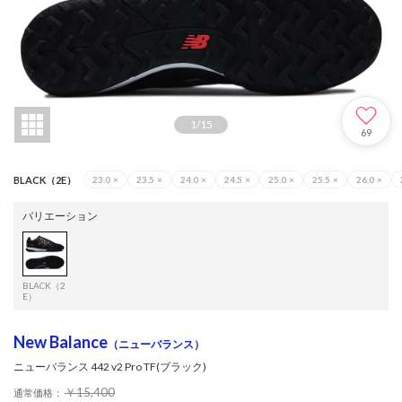
1
/
15
69
BLACK（2E）
23.0
×
23.5
×
24.0
×
24.5
×
25.0
×
25.5
×
26.0
×
バリエーション
BLACK（2
E）
New Balance
（ニューバランス）
ニューバランス 442 v2 Pro TF(ブラック)
￥15,400
通常価格：