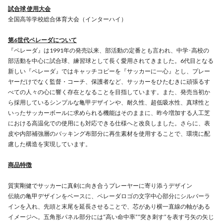
試合球 使用大会
全国高等学校総合体育大会（インターハイ）
第6世代ペレーダについて
『ペレーダ』は1991年の発売以来、部活動の定番とも言われ、中学･高校の
部活動を中心に試合球、練習球として長く愛用されてきました。6代目となる
新しい『ペレーダ』ではキャッチコピーを『サッカーに一心』とし、プレー
ヤーだけでなく監督・コーチ、保護者など、サッカーをひたむきに頑張るす
べての人々の心に響く存在となることを目指しています。また、発売当初か
ら採用しているシンプルな亀甲デザインや、耐久性、超低吸水性、真球性と
いったサッカーボールに求められる機能はそのままに、昨今増加する人工芝
における高温化での使用にも対応できる仕様へと改良しました。さらに、表
皮や内部補強層のバッキング布部分に再生素材を使用することで、環境に配
慮した構造を実現しています。
商品特徴
質実剛健でサッカーに真剣に向き合うプレーヤーに寄り添うデザイン
伝統の亀甲デザインをベースに、ペレーダロゴの文字中心部分にシルバーラ
インを入れ、先頭と末尾を延長させることで、芯があり横一直線の軸がある
イメージへ。五角形パネル部分には“高い命中率”“突き刺す”を表す弓矢の矢じ