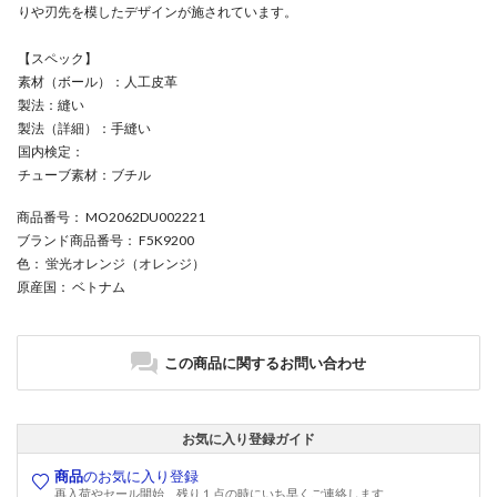
りや刃先を模したデザインが施されています。
【スペック】
素材（ボール）：人工皮革
製法：縫い
製法（詳細）：手縫い
国内検定：
チューブ素材：ブチル
商品番号
： MO2062DU002221
ブランド商品番号
： F5K9200
色
： 蛍光オレンジ（オレンジ）
原産国
： ベトナム
この商品に関するお問い合わせ
お気に入り登録ガイド
商品
のお気に入り登録
再入荷やセール開始、残り１点の時にいち早くご連絡します