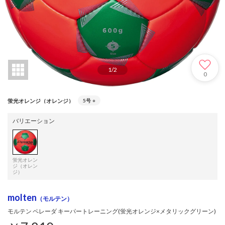
1
/
2
0
蛍光オレンジ（オレンジ）
5号
○
バリエーション
蛍光オレン
ジ（オレン
ジ）
molten
（モルテン）
モルテン ペレーダ キーパートレーニング(蛍光オレンジ×メタリックグリーン)