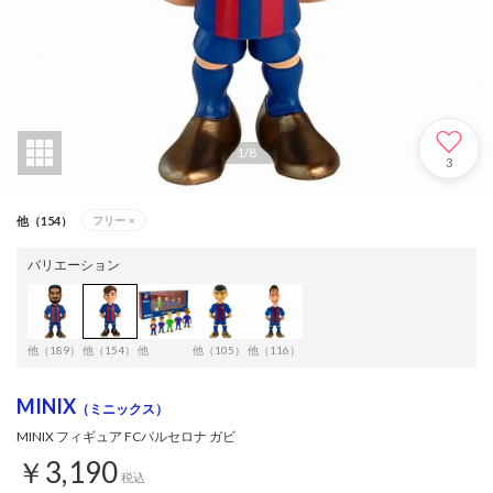
1
/
8
3
他（154）
フリー
×
バリエーション
他（189）
他（154）
他
他（105）
他（116）
MINIX
（ミニックス）
MINIX フィギュア FCバルセロナ ガビ
￥3,190
税込