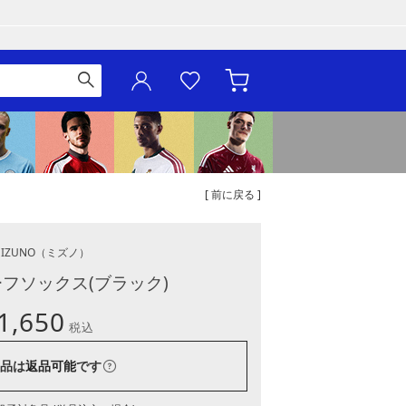
[ 前に戻る ]
IZUNO
（ミズノ）
ーフソックス(ブラック)
1,650
税込
品は
返品可能
です