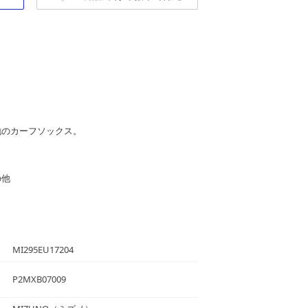
地のカーフソックス。
の他
MI295EU17204
P2MXB07009