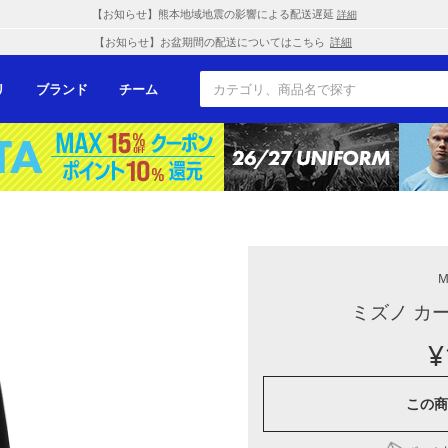
【お知らせ】熊本地域地震の影響による配送遅延
詳細
【お知らせ】お盆期間の配送についてはこちら
詳細
リ
ブランド
チーム
M
ミズノ カ
¥
この商