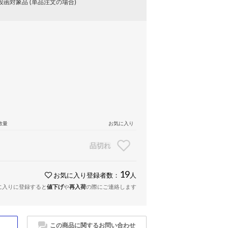
函対象品 (単品注文の場合)
数量
お気に入り
品切れ
19
お気に入り登録者数：
人
に入りに登録すると
値下げ
や
再入荷
の際にご連絡します
この商品に関するお問い合わせ