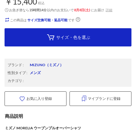
￥15,400
税込
お急ぎ便なら
以内
のお支払いで
8月8日(土)
にお届け
詳細
15時間14分
この商品は
サイズ交換可能・返品可能
です
サイズ・色を選ぶ
ブランド
:
MIZUNO
（ミズノ）
性別タイプ
:
メンズ
カテゴリ
:
お気に入り登録
マイブランドに登録
商品説明
ミズノ MORELIA ウーブンプルオーバーシャツ