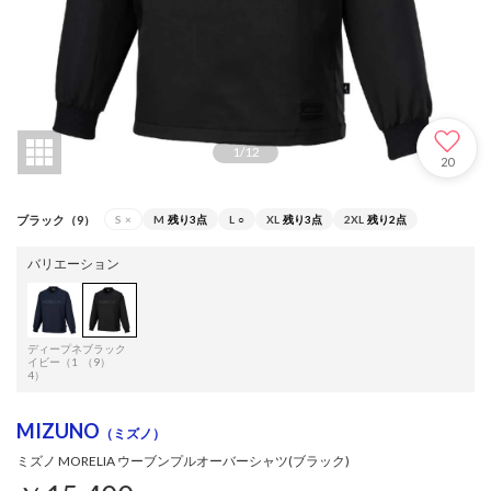
1
/
12
20
ブラック（9）
S
×
M
残り3点
L
○
XL
残り3点
2XL
残り2点
バリエーション
ディープネ
ブラック
イビー（1
（9）
4）
MIZUNO
（ミズノ）
ミズノ MORELIA ウーブンプルオーバーシャツ(ブラック)